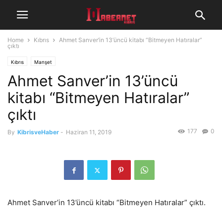
Home
Kıbrıs
Ahmet Sanver’in 13’üncü kitabı “Bitmeyen Hatıralar”
çıktı
Kıbrıs
Manşet
Ahmet Sanver’in 13’üncü
kitabı “Bitmeyen Hatıralar”
çıktı
177
0
By
KibrisveHaber
-
Haziran 11, 2019
Ahmet Sanver’in 13’üncü kitabı “Bitmeyen Hatıralar” çıktı.