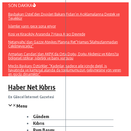
İçeriğe
SON DAKİKA
atla
Başbakan Üstel’den Dışişleri Bakanı Fidan’ın Açıklamalarına Destek ve
Teşekkür
İşlemler yarın gece sona eriyor
Kosi ve Kiracıköy Arasında 7 Hava Aracı Devrede
Netanyahu’dan Gazze Ateşkes Planına Ret“Hamas Silahsızlanmadan
Çekilmeyeceğiz”
Armağan Candan’dan AKPA’da Orta Doğu, Doğu Akdeniz ve Kıbrıs’ta
bölgesel istikrar, işbirliği ve barış vurgusu
Meclis Başkanı Öztürkler: “Kadınlar, sadece aile içinde değil, iş
hayatında ve kamusal alanda da toplumumuzun gelişmesine yön veren
en güçlü dinamiktir”
Haber Net Kıbrıs
En Güncel İnternet Gazetesi
Menu
Gündem
Kıbrıs
Rum Basını