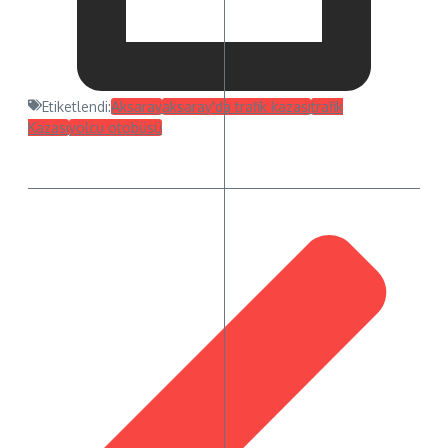
Etiketlendi:
Aksaray
aksaray'da trafik kazası
trafik
Kazası
yolcu otobüsü