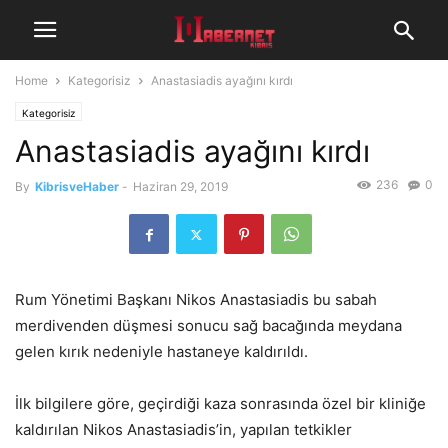
Home
Kategorisiz
Anastasiadis ayağını kırdı
Kategorisiz
Anastasiadis ayağını kırdı
236
0
By
KibrisveHaber
-
Haziran 29, 2019
Rum Yönetimi Başkanı Nikos Anastasiadis bu sabah
merdivenden düşmesi sonucu sağ bacağında meydana
gelen kırık nedeniyle hastaneye kaldırıldı.
İlk bilgilere göre, geçirdiği kaza sonrasında özel bir kliniğe
kaldırılan Nikos Anastasiadis’in, yapılan tetkikler