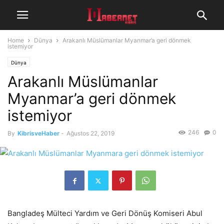
Home
Dünya
Arakanlı Müslümanlar Myanmar’a geri dönmek
istemiyor
Dünya
Arakanlı Müslümanlar
Myanmar’a geri dönmek
istemiyor
246
0
By
KibrisveHaber
-
Ağustos 22, 2019
Bangladeş Mülteci Yardım ve Geri Dönüş Komiseri Abul