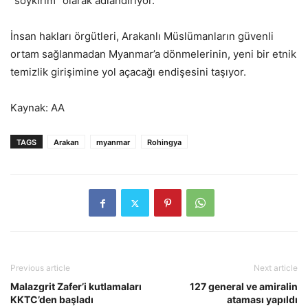
“soykırım” olarak adlandırıyor.
İnsan hakları örgütleri, Arakanlı Müslümanların güvenli
ortam sağlanmadan Myanmar’a dönmelerinin, yeni bir etnik
temizlik girişimine yol açacağı endişesini taşıyor.
Kaynak: AA
TAGS
Arakan
myanmar
Rohingya
Previous article
Next article
Malazgrit Zafer’i kutlamaları
127 general ve amiralin
KKTC’den başladı
ataması yapıldı