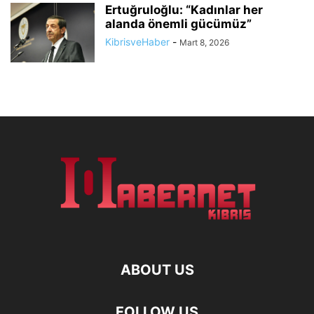
Ertuğruloğlu: “Kadınlar her
alanda önemli gücümüz”
KibrisveHaber
-
Mart 8, 2026
ABOUT US
FOLLOW US