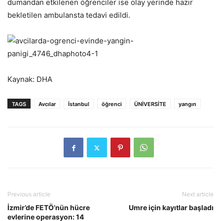
dumandan etkilenen öğrenciler ise olay yerinde hazır
bekletilen ambulansta tedavi edildi.
Kaynak: DHA
TAGS
Avcılar
İstanbul
öğrenci
ÜNİVERSİTE
yangın
Previous article
Next article
İzmir’de FETÖ’nün hücre
Umre için kayıtlar başladı
evlerine operasyon: 14