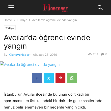
Home
Türkiye
Avcılar’da öğrenci evinde yangın
Türkiye
Avcılar’da öğrenci evinde
yangın
234
0
By
KibrisveHaber
-
Ağustos 23, 2019
İstanbul’un Avcılar ilçesinde bulunan dört katlı bir
apartmanın en üst katındaki bir dairede gece saatlerinde
henüz belirlenemeyen bir nedenle yangın çıktı.