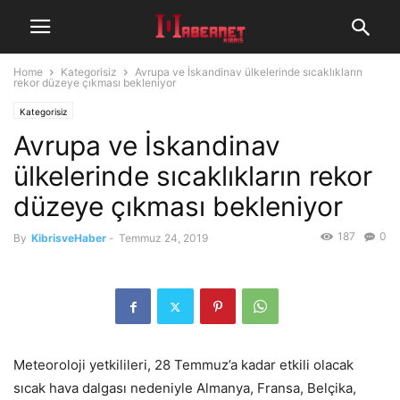
Home
Kategorisiz
Avrupa ve İskandinav ülkelerinde sıcaklıkların
rekor düzeye çıkması bekleniyor
Kategorisiz
Avrupa ve İskandinav
ülkelerinde sıcaklıkların rekor
düzeye çıkması bekleniyor
187
0
By
KibrisveHaber
-
Temmuz 24, 2019
Meteoroloji yetkilileri, 28 Temmuz’a kadar etkili olacak
sıcak hava dalgası nedeniyle Almanya, Fransa, Belçika,