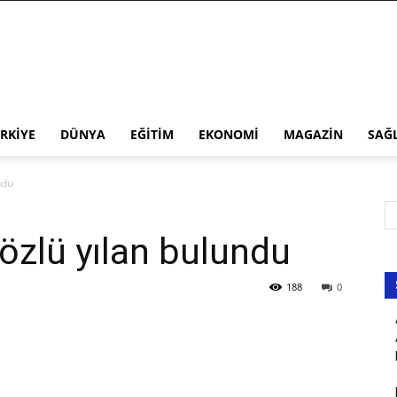
RKIYE
DÜNYA
EĞITIM
EKONOMI
MAGAZIN
SAĞ
ndu
özlü yılan bulundu
188
0