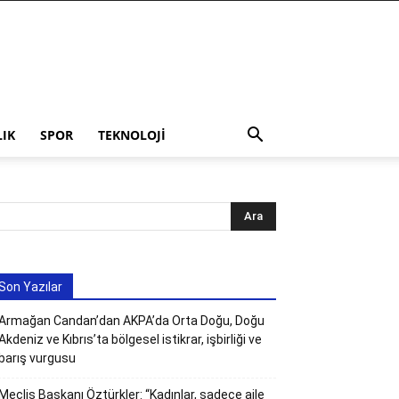
LIK
SPOR
TEKNOLOJI
Son Yazılar
Armağan Candan’dan AKPA’da Orta Doğu, Doğu
Akdeniz ve Kıbrıs’ta bölgesel istikrar, işbirliği ve
barış vurgusu
Meclis Başkanı Öztürkler: “Kadınlar, sadece aile