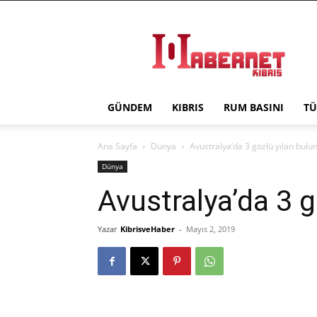
Haber
Net
Kıbrıs
GÜNDEM
KIBRIS
RUM BASINI
TÜ
Ana Sayfa
Dünya
Avustralya’da 3 gözlü yılan bulu
Dünya
Avustralya’da 3 g
Yazar
KibrisveHaber
-
Mayıs 2, 2019