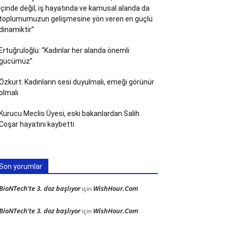
içinde değil, iş hayatında ve kamusal alanda da
toplumumuzun gelişmesine yön veren en güçlü
dinamiktir”
Ertuğruloğlu: “Kadınlar her alanda önemli
gücümüz”
Özkurt: Kadınların sesi duyulmalı, emeği görünür
olmalı
Kurucu Meclis Üyesi, eski bakanlardan Salih
Coşar hayatını kaybetti
Son yorumlar
BioNTech’te 3. doz başlıyor
WishHour.Com
için
BioNTech’te 3. doz başlıyor
WishHour.Com
için