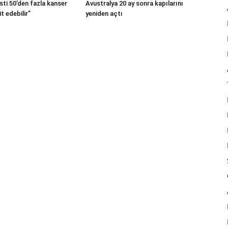
Avustralya 20 ay sonra kapılarını
sti 50’den fazla kanser
yeniden açtı
t edebilir”