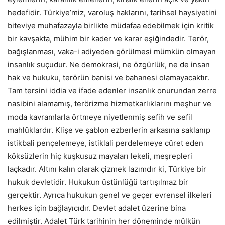
hedefidir. Türkiye’miz, varoluş haklarını, tarihsel haysiyetini
biteviye muhafazayla birlikte müdafaa edebilmek için kritik
bir kavşakta, mühim bir kader ve karar eşiğindedir. Terör,
bağışlanması, vaka-i adiyeden görülmesi mümkün olmayan
insanlık suçudur. Ne demokrasi, ne özgürlük, ne de insan
hak ve hukuku, terörün banisi ve bahanesi olamayacaktır.
Tam tersini iddia ve ifade edenler insanlık onurundan zerre
nasibini alamamış, terörizme hizmetkarlıklarını meşhur ve
moda kavramlarla örtmeye niyetlenmiş sefih ve sefil
mahlûklardır. Klişe ve şablon ezberlerin arkasına saklanıp
istikbali pençelemeye, istiklali perdelemeye cüret eden
köksüzlerin hiç kuşkusuz mayaları lekeli, meşrepleri
laçkadır. Altını kalın olarak çizmek lazımdır ki, Türkiye bir
hukuk devletidir. Hukukun üstünlüğü tartışılmaz bir
gerçektir. Ayrıca hukukun genel ve geçer evrensel ilkeleri
herkes için bağlayıcıdır. Devlet adalet üzerine bina
edilmiştir. Adalet Türk tarihinin her döneminde mülkün