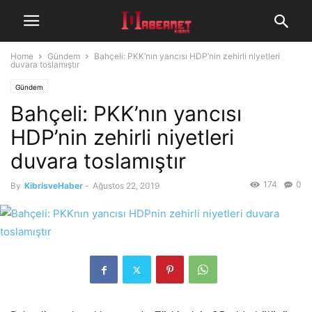
Home
Gündem
Bahçeli: PKK’nın yancısı HDP’nin zehirli niyetleri
duvara toslamıştır
Gündem
Bahçeli: PKK’nın yancısı
HDP’nin zehirli niyetleri
duvara toslamıştır
174
0
By
KibrisveHaber
-
Ağustos 22, 2019