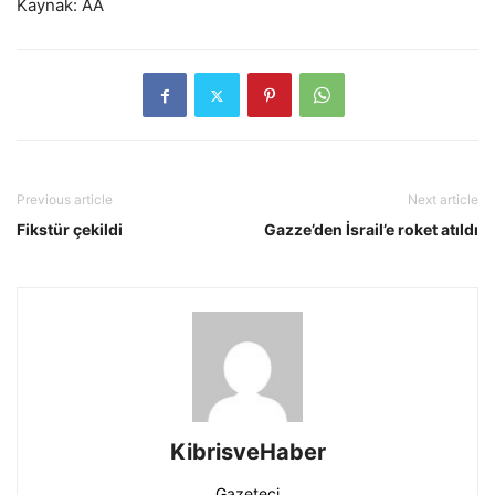
Kaynak: AA
Previous article
Next article
Fikstür çekildi
Gazze’den İsrail’e roket atıldı
KibrisveHaber
Gazeteci