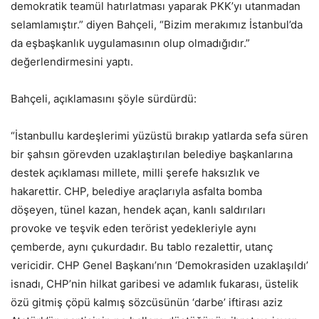
demokratik teamül hatırlatması yaparak PKK’yı utanmadan
selamlamıştır.” diyen Bahçeli, “Bizim merakımız İstanbul’da
da eşbaşkanlık uygulamasının olup olmadığıdır.”
değerlendirmesini yaptı.
Bahçeli, açıklamasını şöyle sürdürdü:
“İstanbullu kardeşlerimi yüzüstü bırakıp yatlarda sefa süren
bir şahsın görevden uzaklaştırılan belediye başkanlarına
destek açıklaması millete, milli şerefe haksızlık ve
hakarettir. CHP, belediye araçlarıyla asfalta bomba
döşeyen, tünel kazan, hendek açan, kanlı saldırıları
provoke ve teşvik eden terörist yedekleriyle aynı
çemberde, aynı çukurdadır. Bu tablo rezalettir, utanç
vericidir. CHP Genel Başkanı’nın ‘Demokrasiden uzaklaşıldı’
isnadı, CHP’nin hilkat garibesi ve adamlık fukarası, üstelik
özü gitmiş çöpü kalmış sözcüsünün ‘darbe’ iftirası aziz