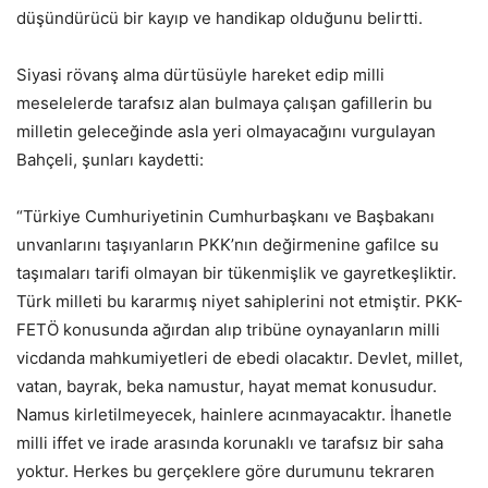
düşündürücü bir kayıp ve handikap olduğunu belirtti.
Siyasi rövanş alma dürtüsüyle hareket edip milli
meselelerde tarafsız alan bulmaya çalışan gafillerin bu
milletin geleceğinde asla yeri olmayacağını vurgulayan
Bahçeli, şunları kaydetti:
“Türkiye Cumhuriyetinin Cumhurbaşkanı ve Başbakanı
unvanlarını taşıyanların PKK’nın değirmenine gafilce su
taşımaları tarifi olmayan bir tükenmişlik ve gayretkeşliktir.
Türk milleti bu kararmış niyet sahiplerini not etmiştir. PKK-
FETÖ konusunda ağırdan alıp tribüne oynayanların milli
vicdanda mahkumiyetleri de ebedi olacaktır. Devlet, millet,
vatan, bayrak, beka namustur, hayat memat konusudur.
Namus kirletilmeyecek, hainlere acınmayacaktır. İhanetle
milli iffet ve irade arasında korunaklı ve tarafsız bir saha
yoktur. Herkes bu gerçeklere göre durumunu tekraren