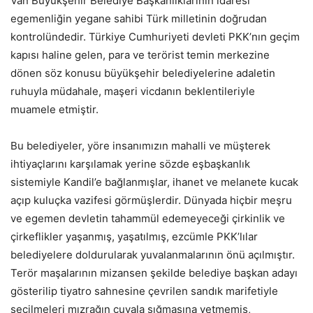
Van Büyükşehir Belediye Başkanlıklarının idaresi
egemenliğin yegane sahibi Türk milletinin doğrudan
kontrolündedir. Türkiye Cumhuriyeti devleti PKK’nın geçim
kapısı haline gelen, para ve terörist temin merkezine
dönen söz konusu büyükşehir belediyelerine adaletin
ruhuyla müdahale, maşeri vicdanın beklentileriyle
muamele etmiştir.
Bu belediyeler, yöre insanımızın mahalli ve müşterek
ihtiyaçlarını karşılamak yerine sözde eşbaşkanlık
sistemiyle Kandil’e bağlanmışlar, ihanet ve melanete kucak
açıp kuluçka vazifesi görmüşlerdir. Dünyada hiçbir meşru
ve egemen devletin tahammül edemeyeceği çirkinlik ve
çirkeflikler yaşanmış, yaşatılmış, ezcümle PKK’lılar
belediyelere doldurularak yuvalanmalarının önü açılmıştır.
Terör maşalarının mizansen şekilde belediye başkan adayı
gösterilip tiyatro sahnesine çevrilen sandık marifetiyle
seçilmeleri mızrağın çuvala sığmasına yetmemiş,