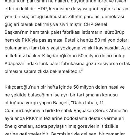
Atatürk’ün partisinin ne hallere düştüğünün ibret ve isyan
ettirici delilidir. HDP, kendisine dosyası günbegün kabaran
yeni bir suç ortağı bulmuştur. Zilletin parolası demokrasi
güçleri olarak belirmiş ve sivrilmiştir. CHP Genel
Başkanı’nın hem tank palet fabrikası istismarını sürdürüp
hem de PKK’yla paslaşması, üstelik henüz 50 milyon doları
bulamaması tam bir siyasi yozlaşma ve akıl kaymasıdır. Aziz
milletimiz banker Kılıçdaroğlu’nun 50 milyon doları bulup
Adapazarı’ndaki tank palet fabrikasına gözü kesiyorsa ortak
olmasını sabırsızlıkla beklemektedir.”
Kılıçdaroğlu’nun bir hafta içinde 50 milyon doları nasıl ve
ne şekilde bulacağının ise ayrı bir tartışmanın konusu
olduğuna vurgu yapan Bahçeli, “Daha tuhafı, 11.
Cumhurbaşkanıyla birlikte sabık Başbakan Serok Ahmet’in
aynı anda PKK’nın tezlerine bodoslama destek vermeleri,
öne çıkmaları, adeta paylaştırılmış görevlerini titizlikle
yerine getirmeleridir. Geçmişleriyle çelişen, bir zamanlar