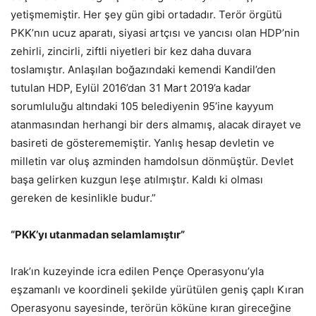
yetişmemiştir. Her şey gün gibi ortadadır. Terör örgütü
PKK’nın ucuz aparatı, siyasi artçısı ve yancısı olan HDP’nin
zehirli, zincirli, ziftli niyetleri bir kez daha duvara
toslamıştır. Anlaşılan boğazındaki kemendi Kandil’den
tutulan HDP, Eylül 2016’dan 31 Mart 2019’a kadar
sorumluluğu altındaki 105 belediyenin 95’ine kayyum
atanmasından herhangi bir ders almamış, alacak dirayet ve
basireti de gösterememiştir. Yanlış hesap devletin ve
milletin var oluş azminden hamdolsun dönmüştür. Devlet
başa gelirken kuzgun leşe atılmıştır. Kaldı ki olması
gereken de kesinlikle budur.”
“PKK’yı utanmadan selamlamıştır”
Irak’ın kuzeyinde icra edilen Pençe Operasyonu’yla
eşzamanlı ve koordineli şekilde yürütülen geniş çaplı Kıran
Operasyonu sayesinde, terörün köküne kıran gireceğine