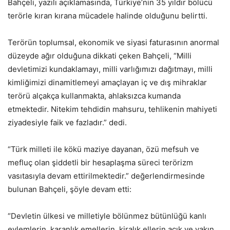
Bahçeli, yazılı açıklamasında, Türkiye’nin 35 yıldır bölücü
terörle kıran kırana mücadele halinde olduğunu belirtti.
Terörün toplumsal, ekonomik ve siyasi faturasının anormal
düzeyde ağır olduğuna dikkati çeken Bahçeli, “Milli
devletimizi kundaklamayı, milli varlığımızı dağıtmayı, milli
kimliğimizi dinamitlemeyi amaçlayan iç ve dış mihraklar
terörü alçakça kullanmakta, ahlaksızca kumanda
etmektedir. Nitekim tehdidin mahsuru, tehlikenin mahiyeti
ziyadesiyle faik ve fazladır.” dedi.
“Türk milleti ile kökü maziye dayanan, özü mefsuh ve
mefluç olan şiddetli bir hesaplaşma süreci terörizm
vasıtasıyla devam ettirilmektedir.” değerlendirmesinde
bulunan Bahçeli, şöyle devam etti:
“Devletin ülkesi ve milletiyle bölünmez bütünlüğü kanlı
eylemlerin, karanlık emellerin, kiralık ellerin açık ve yakın