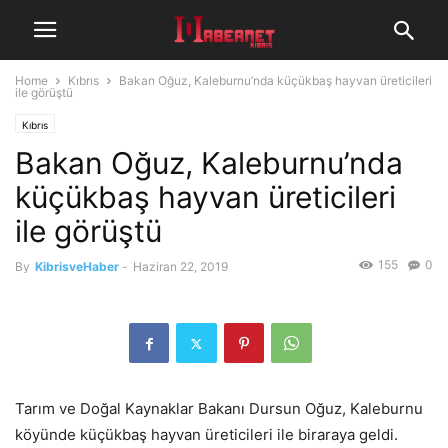
Home
Kıbrıs
Bakan Oğuz, Kaleburnu’nda küçükbaş hayvan üreticileri
ile görüştü
Kıbrıs
Bakan Oğuz, Kaleburnu’nda
küçükbaş hayvan üreticileri
ile görüştü
155
0
By
KibrisveHaber
-
Haziran 22, 2019
Tarım ve Doğal Kaynaklar Bakanı Dursun Oğuz, Kaleburnu
köyünde küçükbaş hayvan üreticileri ile biraraya geldi.