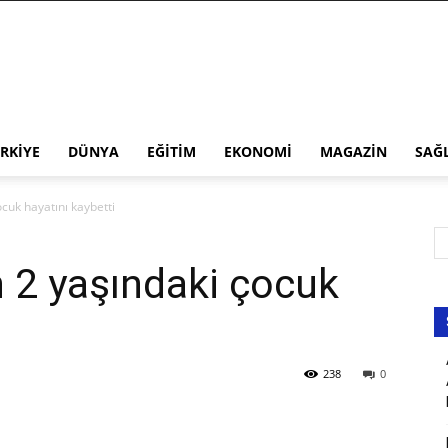
RKIYE
DÜNYA
EĞITIM
EKONOMI
MAGAZIN
SAĞ
cuk hayatını kaybetti
 2 yaşındaki çocuk
238
0