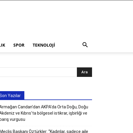
LIK
SPOR
TEKNOLOJI
Son Yazılar
Armağan Candan’dan AKPA’da Orta Doğu, Doğu
Akdeniz ve Kıbrıs’ta bölgesel istikrar, işbirliği ve
barış vurgusu
Meclis Başkanı Öztürkler: “Kadınlar, sadece aile