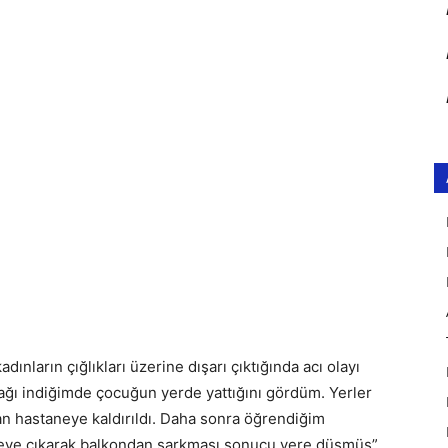
dınların çığlıkları üzerine dışarı çıktığında acı olayı
aşağı indiğimde çocuğun yerde yattığını gördüm. Yerler
dan hastaneye kaldırıldı. Daha sonra öğrendiğim
ureye çıkarak balkondan sarkması sonucu yere düşmüş”