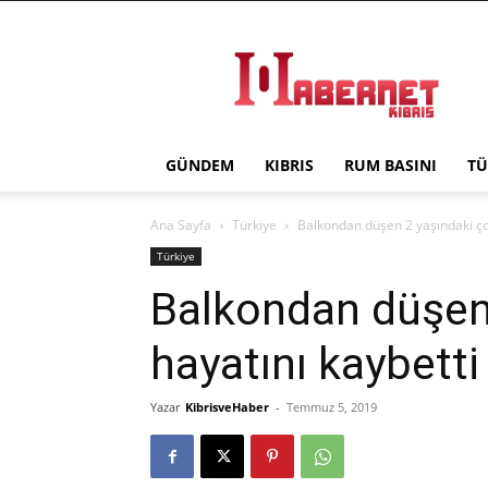
Haber
Net
Kıbrıs
GÜNDEM
KIBRIS
RUM BASINI
TÜ
Ana Sayfa
Türkiye
Balkondan düşen 2 yaşındaki ço
Türkiye
Balkondan düşen
hayatını kaybetti
Yazar
KibrisveHaber
-
Temmuz 5, 2019