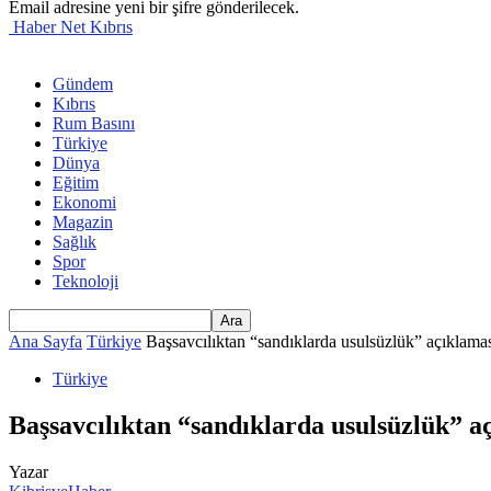
Email adresine yeni bir şifre gönderilecek.
Haber Net Kıbrıs
Gündem
Kıbrıs
Rum Basını
Türkiye
Dünya
Eğitim
Ekonomi
Magazin
Sağlık
Spor
Teknoloji
Ana Sayfa
Türkiye
Başsavcılıktan “sandıklarda usulsüzlük” açıklama
Türkiye
Başsavcılıktan “sandıklarda usulsüzlük” a
Yazar