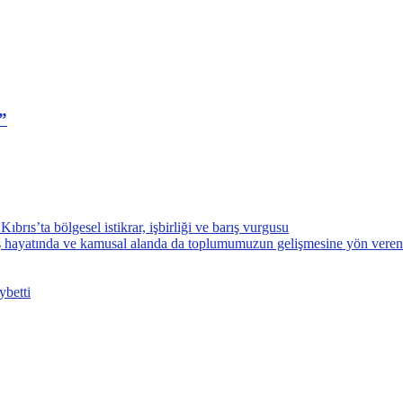
”
’ta bölgesel istikrar, işbirliği ve barış vurgusu
, iş hayatında ve kamusal alanda da toplumumuzun gelişmesine yön veren
ybetti