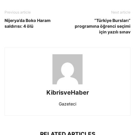
Previous article
Next article
Nijerya’da Boko Haram
“Türkiye Bursları”
saldırısı: 4 ölü
programına öğrenci seçimi
için yazılı sınav
KibrisveHaber
Gazeteci
RELATED ARTICLES