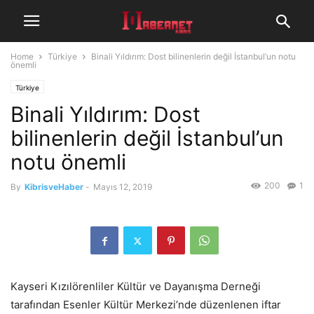
Home
Türkiye
Binali Yıldırım: Dost bilinenlerin değil İstanbul’un notu
önemli
Türkiye
Binali Yıldırım: Dost
bilinenlerin değil İstanbul’un
notu önemli
200
1
By
KibrisveHaber
-
Mayıs 12, 2019
Kayseri Kızılörenliler Kültür ve Dayanışma Derneği
tarafından Esenler Kültür Merkezi’nde düzenlenen iftar