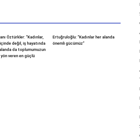
nı Öztürkler: “Kadınlar,
Ertuğruloğlu: “Kadınlar her alanda
içinde değil, iş hayatında
önemli gücümüz”
 alanda da toplumumuzun
 yön veren en güçlü