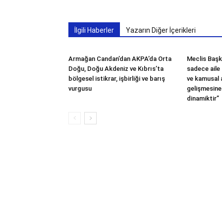
İlgili Haberler
Yazarın Diğer İçerikleri
Armağan Candan’dan AKPA’da Orta
Meclis Başka
Doğu, Doğu Akdeniz ve Kıbrıs’ta
sadece aile 
bölgesel istikrar, işbirliği ve barış
ve kamusal
vurgusu
gelişmesine
dinamiktir”