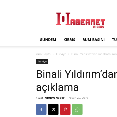
Haber
Net
Kıbrıs
GÜNDEM
KIBRIS
RUM BASINI
TÜ
Ana Sayfa
Türkiye
Binali Yıldırım’dan mazbata son
Türkiye
Binali Yıldırım’d
açıklama
Yazar
KibrisveHaber
-
Nisan 20, 2019