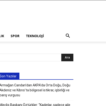
LIK
SPOR
TEKNOLOJI
Son Yazılar
Armağan Candan’dan AKPA’da Orta Doğu, Doğu
Akdeniz ve Kıbrıs’ta bölgesel istikrar, işbirliği ve
barış vurgusu
Meclis Başkanı Öztürkler: “Kadınlar, sadece aile