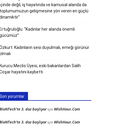
içinde değil, iş hayatında ve kamusal alanda da
toplumumuzun gelişmesine yön veren en güçlü
dinamiktir”
Ertuğruloğlu: “Kadınlar her alanda önemli
gücümüz”
Özkurt: Kadınların sesi duyulmalı, emeği görünür
olmalı
Kurucu Meclis Üyesi, eski bakanlardan Salih
Coşar hayatını kaybetti
Son yorumlar
BioNTech’te 3. doz başlıyor
WishHour.Com
için
BioNTech’te 3. doz başlıyor
WishHour.Com
için