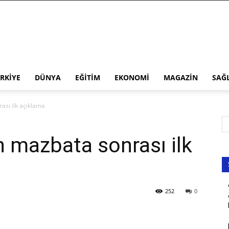
RKIYE
DÜNYA
EĞITIM
EKONOMI
MAGAZIN
SAĞ
rası ilk açıklama
an mazbata sonrası ilk
252
0