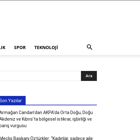
LIK
SPOR
TEKNOLOJI
Son Yazılar
Armağan Candan’dan AKPA’da Orta Doğu, Doğu
Akdeniz ve Kıbrıs’ta bölgesel istikrar, işbirliği ve
barış vurgusu
Meclis Başkanı Öztürkler: “Kadınlar, sadece aile