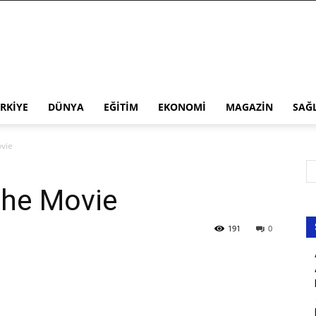
RKIYE
DÜNYA
EĞITIM
EKONOMI
MAGAZIN
SAĞ
ovie
The Movie
191
0