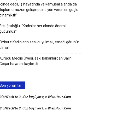
içinde değil, iş hayatında ve kamusal alanda da
toplumumuzun gelişmesine yön veren en güçlü
dinamiktir”
Ertuğruloğlu: “Kadınlar her alanda önemli
gücümüz”
Özkurt: Kadınların sesi duyulmalı, emeği görünür
olmalı
Kurucu Meclis Üyesi, eski bakanlardan Salih
Coşar hayatını kaybetti
Son yorumlar
BioNTech’te 3. doz başlıyor
WishHour.Com
için
BioNTech’te 3. doz başlıyor
WishHour.Com
için