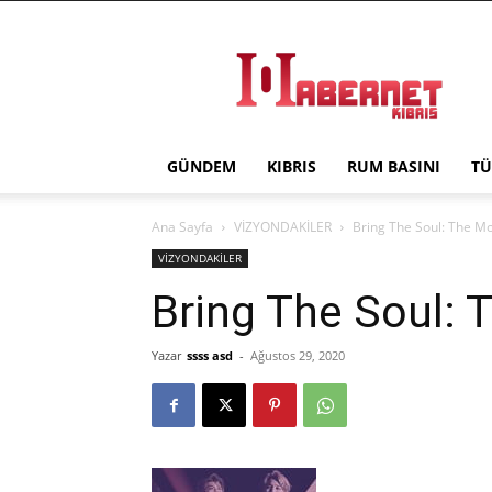
Haber
Net
Kıbrıs
GÜNDEM
KIBRIS
RUM BASINI
TÜ
Ana Sayfa
VİZYONDAKİLER
Bring The Soul: The M
VİZYONDAKİLER
Bring The Soul: 
Yazar
ssss asd
-
Ağustos 29, 2020