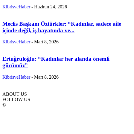
KibrisveHaber
-
Haziran 24, 2026
Meclis Başkanı Öztürkler: “Kadınlar, sadece aile
içinde değil, iş hayatında ve...
KibrisveHaber
-
Mart 8, 2026
Ertuğruloğlu: “Kadınlar her alanda önemli
gücümüz”
KibrisveHaber
-
Mart 8, 2026
ABOUT US
FOLLOW US
©