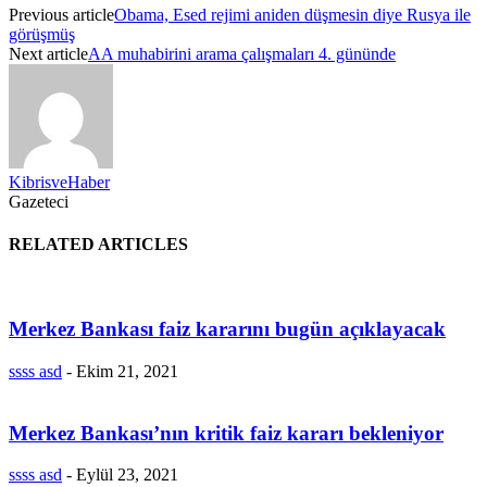
Previous article
Obama, Esed rejimi aniden düşmesin diye Rusya ile
görüşmüş
Next article
AA muhabirini arama çalışmaları 4. gününde
KibrisveHaber
Gazeteci
RELATED ARTICLES
Merkez Bankası faiz kararını bugün açıklayacak
ssss asd
-
Ekim 21, 2021
Merkez Bankası’nın kritik faiz kararı bekleniyor
ssss asd
-
Eylül 23, 2021