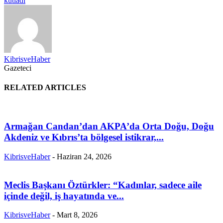
kutladı
KibrisveHaber
Gazeteci
RELATED ARTICLES
Armağan Candan’dan AKPA’da Orta Doğu, Doğu
Akdeniz ve Kıbrıs’ta bölgesel istikrar,...
KibrisveHaber
-
Haziran 24, 2026
Meclis Başkanı Öztürkler: “Kadınlar, sadece aile
içinde değil, iş hayatında ve...
KibrisveHaber
-
Mart 8, 2026