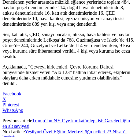
Denetlenen yerler arasında müzikli eğlence yerlerinde toplam 484,
naylon poşet denetimlerinde 114, doğal hayat denetimlerinde 8,
atıksu denetimlerinde 16, katı atık denetimlerinde 16, ÇED
denetimlerinde 10, hava kalitesi, egzoz emisyon ve sanayi tesisi
denetimlerinde 889 yer, kişi veya araç denetlendi.
Ses, katı atık, ÇED, sanayi bacaları, atıksu, hava kalitesi ve naylon
poşet denetimlerinde Lefkoşa’da 768, Gazimağusa ve İskele’de 415,
Girne’de 240, Güzelyurt ve Lefke’de 114 yer denetlenirken, 9 kişi
veya kuruma süre ihbarnamesi verildi, 4 kişi veya kuruma ise ceza
kesildi.
Açıklamada, “Çevreyi kirletenleri, Çevre Koruma Dairesi
bünyesinde hizmet veren “Alo 123” hattına ihbar ederek, ekiplerin
olaylara daha erken müdahale etmesine yardımcı olabilirsiniz”
denildi.
Facebook
X
Pinterest
WhatsApp
Previous article
Trump’tan NYT’ye karikatür tepkisi: Gazeteciliğin
en alt seviyesi
Next article
Yeşilyurt Özel Eğitim Merkezi öğrencileri 23 Nisan’ı