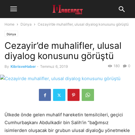
Home
Dünya
Cezayir’de muhalifler, ulusal diyalog konusunu görüştü
Dünya
Cezayir’de muhalifler, ulusal
diyalog konusunu görüştü
180
0
By
KibrisveHaber
-
Temmuz 6, 2019
Ülkede önde gelen muhalif hareketin temsilcileri, geçici
Cumhurbaşkanı Abdulkadir bin Salih’in “bağımsız
isimlerden oluşacak bir grubun ulusal diyaloğu yönetmekle