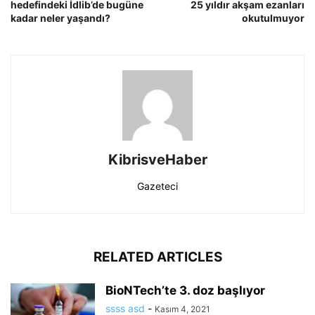
hedefindeki İdlib’de bugüne
25 yıldır akşam ezanları
kadar neler yaşandı?
okutulmuyor
KibrisveHaber
Gazeteci
RELATED ARTICLES
BioNTech’te 3. doz başlıyor
ssss asd
-
Kasım 4, 2021