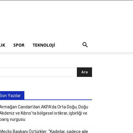
LIK
SPOR
TEKNOLOJI
Son Yazılar
Armağan Candan’dan AKPA’da Orta Doğu, Doğu
Akdeniz ve Kıbrıs’ta bölgesel istikrar, işbirliği ve
barış vurgusu
Meclis Başkanı Öztürkler: “Kadınlar, sadece aile