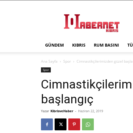
Haber
Net
Kıbrıs
GÜNDEM
KIBRIS
RUM BASINI
TÜ
Ana Sayfa
Spor
Cimnastikçilerimizden güzel başla
Spor
Cimnastikçilerim
başlangıç
Yazar
KibrisveHaber
-
Haziran 22, 2019