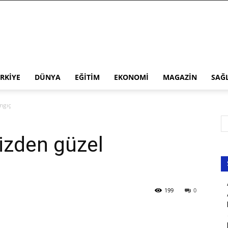
RKIYE
DÜNYA
EĞITIM
EKONOMI
MAGAZIN
SAĞ
ngıç
izden güzel
199
0