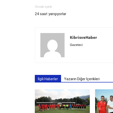
Önceki İçerik
24 saat yarışıyorlar
KibrisveHaber
Gazeteci
İlgili Haberler
Yazarın Diğer İçerikleri