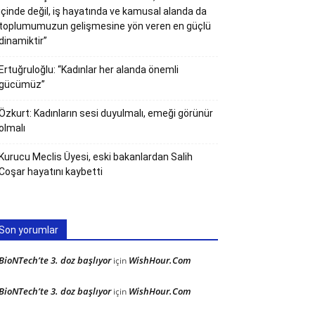
içinde değil, iş hayatında ve kamusal alanda da
toplumumuzun gelişmesine yön veren en güçlü
dinamiktir”
Ertuğruloğlu: “Kadınlar her alanda önemli
gücümüz”
Özkurt: Kadınların sesi duyulmalı, emeği görünür
olmalı
Kurucu Meclis Üyesi, eski bakanlardan Salih
Coşar hayatını kaybetti
Son yorumlar
BioNTech’te 3. doz başlıyor
WishHour.Com
için
BioNTech’te 3. doz başlıyor
WishHour.Com
için