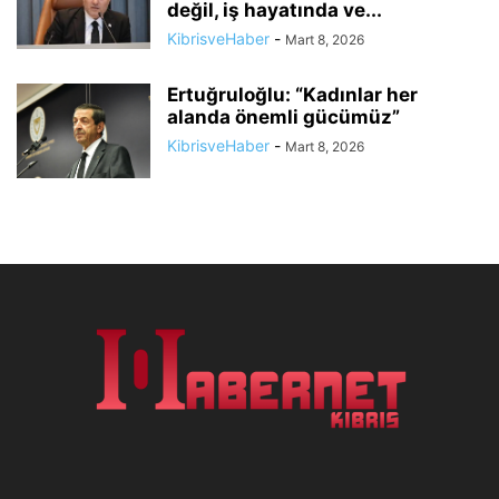
değil, iş hayatında ve...
KibrisveHaber
-
Mart 8, 2026
Ertuğruloğlu: “Kadınlar her
alanda önemli gücümüz”
KibrisveHaber
-
Mart 8, 2026