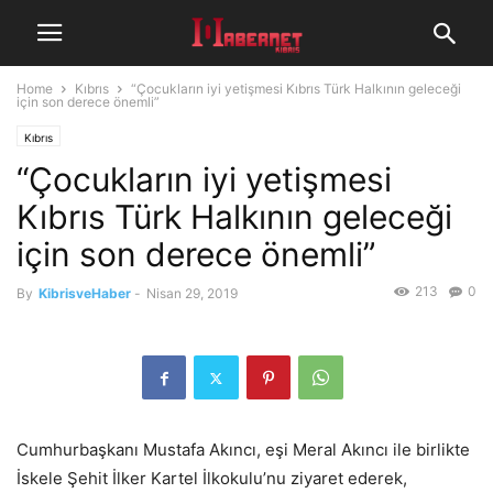
Home
Kıbrıs
“Çocukların iyi yetişmesi Kıbrıs Türk Halkının geleceği
için son derece önemli”
Kıbrıs
“Çocukların iyi yetişmesi
Kıbrıs Türk Halkının geleceği
için son derece önemli”
213
0
By
KibrisveHaber
-
Nisan 29, 2019
Cumhurbaşkanı Mustafa Akıncı, eşi Meral Akıncı ile birlikte
İskele Şehit İlker Kartel İlkokulu’nu ziyaret ederek,