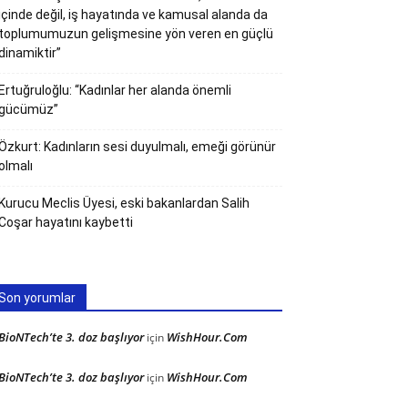
içinde değil, iş hayatında ve kamusal alanda da
toplumumuzun gelişmesine yön veren en güçlü
dinamiktir”
Ertuğruloğlu: “Kadınlar her alanda önemli
gücümüz”
Özkurt: Kadınların sesi duyulmalı, emeği görünür
olmalı
Kurucu Meclis Üyesi, eski bakanlardan Salih
Coşar hayatını kaybetti
Son yorumlar
BioNTech’te 3. doz başlıyor
WishHour.Com
için
BioNTech’te 3. doz başlıyor
WishHour.Com
için