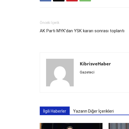
Önceki İçerik
AK Parti MYK’dan YSK kararı sonrası toplantı
KibrisveHaber
Gazeteci
İlgili Haberler
Yazarın Diğer İçerikleri