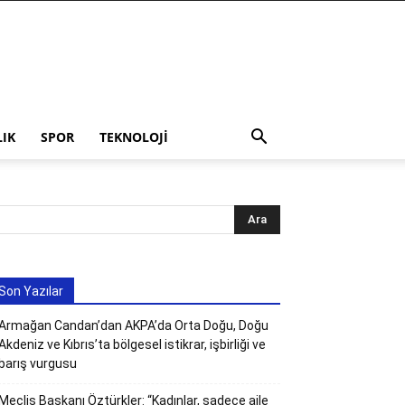
LIK
SPOR
TEKNOLOJI
Son Yazılar
Armağan Candan’dan AKPA’da Orta Doğu, Doğu
Akdeniz ve Kıbrıs’ta bölgesel istikrar, işbirliği ve
barış vurgusu
Meclis Başkanı Öztürkler: “Kadınlar, sadece aile