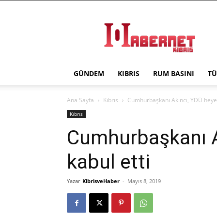
Haber
Net
Kıbrıs
GÜNDEM
KIBRIS
RUM BASINI
TÜ
Ana Sayfa
Kıbrıs
Cumhurbaşkanı Akıncı, YDÜ heyeti
Kıbrıs
Cumhurbaşkanı A
kabul etti
Yazar
KibrisveHaber
-
Mayıs 8, 2019