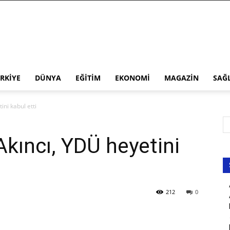
RKIYE
DÜNYA
EĞITIM
EKONOMI
MAGAZIN
SAĞ
ni kabul etti
kıncı, YDÜ heyetini
212
0