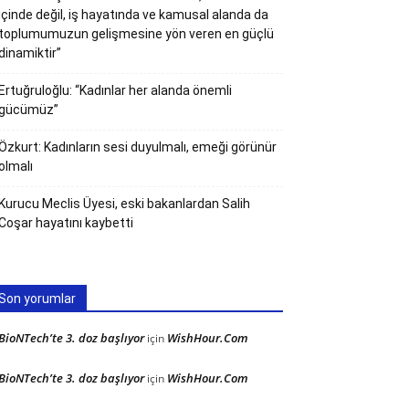
içinde değil, iş hayatında ve kamusal alanda da
toplumumuzun gelişmesine yön veren en güçlü
dinamiktir”
Ertuğruloğlu: “Kadınlar her alanda önemli
gücümüz”
Özkurt: Kadınların sesi duyulmalı, emeği görünür
olmalı
Kurucu Meclis Üyesi, eski bakanlardan Salih
Coşar hayatını kaybetti
Son yorumlar
BioNTech’te 3. doz başlıyor
WishHour.Com
için
BioNTech’te 3. doz başlıyor
WishHour.Com
için