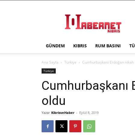
Haber
Net
Kıbrıs
GÜNDEM
KIBRIS
RUM BASINI
TÜ
Ana Sayfa
Türkiye
Cumhurbaşkanı Erdoğan nikah ş
Türkiye
Cumhurbaşkanı E
oldu
Yazar
KibrisveHaber
-
Eylül 8, 2019