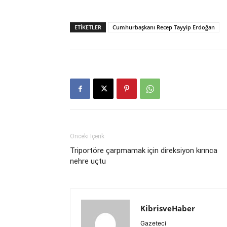
ETIKETLER
Cumhurbaşkanı Recep Tayyip Erdoğan
Önceki İçerik
Triportöre çarpmamak için direksiyon kırınca
nehre uçtu
KibrisveHaber
Gazeteci