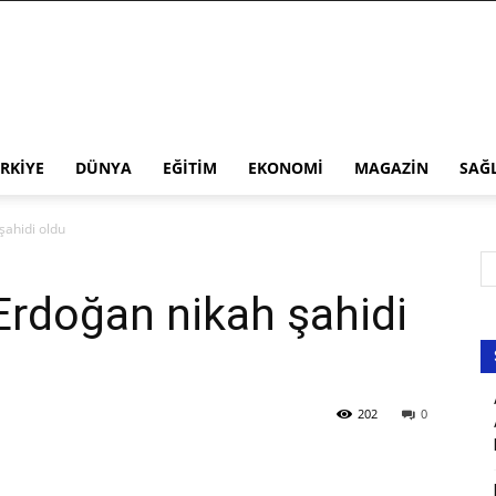
RKIYE
DÜNYA
EĞITIM
EKONOMI
MAGAZIN
SAĞ
ahidi oldu
rdoğan nikah şahidi
202
0