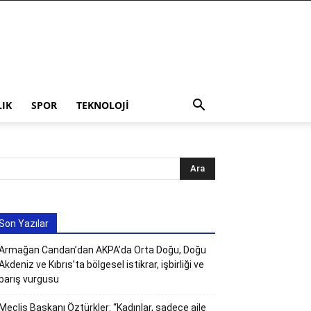
LIK
SPOR
TEKNOLOJI
Son Yazılar
Armağan Candan’dan AKPA’da Orta Doğu, Doğu
Akdeniz ve Kıbrıs’ta bölgesel istikrar, işbirliği ve
barış vurgusu
Meclis Başkanı Öztürkler: “Kadınlar, sadece aile