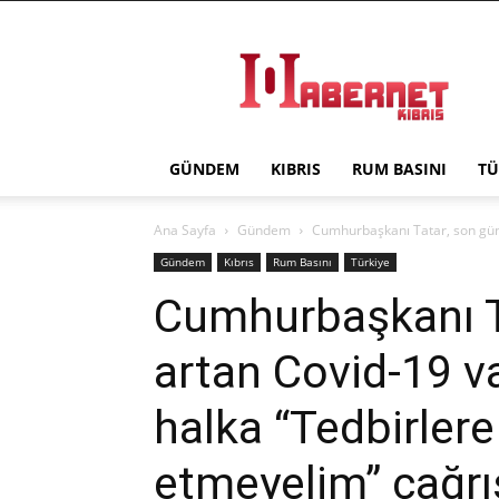
Haber
Net
Kıbrıs
GÜNDEM
KIBRIS
RUM BASINI
TÜ
Ana Sayfa
Gündem
Cumhurbaşkanı Tatar, son günle
Gündem
Kıbrıs
Rum Basını
Türkiye
Cumhurbaşkanı T
artan Covid-19 vak
halka “Tedbirler
etmeyelim” çağr