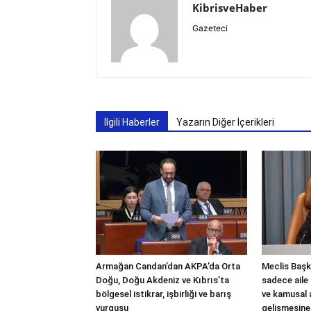
KibrisveHaber
Gazeteci
İlgili Haberler
Yazarın Diğer İçerikleri
Armağan Candan’dan AKPA’da Orta
Meclis Başka
Doğu, Doğu Akdeniz ve Kıbrıs’ta
sadece aile 
bölgesel istikrar, işbirliği ve barış
ve kamusal
vurgusu
gelişmesine