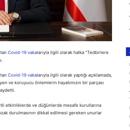
rtan
Covid-19
vaka
larıyla ilgili olarak halka “Tedbirlere
u.
rtan
Covid-19
vaka
larıyla ilgili olarak yaptığı açıklamada,
ijyen ve koruyucu önlemlerin hayatımızın bir parçası
aydetti.
şitli etkinliklerde ve düğünlerde mesafe kurullarına
zak durulmasının dikkat edilmesi gereken unurlar