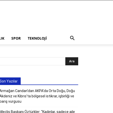
LIK
SPOR
TEKNOLOJI
Son Yazılar
Armağan Candan’dan AKPA’da Orta Doğu, Doğu
Akdeniz ve Kıbrıs’ta bölgesel istikrar, işbirliği ve
barış vurgusu
Meclis Başkanı Öztürkler: “Kadınlar, sadece aile