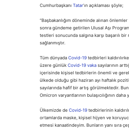
Cumhurbaşkanı
Tatar
’ın açıklaması şöyle;
“Başbakanlığım döneminde alınan önlemler 
sonra gündeme getirilen Ulusal Aşı Programı
testleri sonucunda salgına karşı başarılı b
sağlanmıştır.
Tüm dünyada
Covid-19
tedbirleri kaldırılır
üzere günlük
Covid-19
vaka
sayılarının art
içerisinde kişisel tedbirlerin önemli ve ger
ülkede olduğu gibi haziran ayı haftalık pozi
sayılarında hafif bir artış görülmektedir. Bu
Omicron varyantlarının bulaşıcılığının daha 
Ülkemizde de
Covid-19
tedbirlerinin kaldırı
ortamlarda maske, kişisel hijyen ve koruyuc
etmesi kanaatindeyim. Bunların yanı sıra çeş