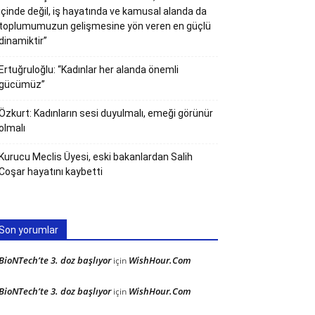
içinde değil, iş hayatında ve kamusal alanda da
toplumumuzun gelişmesine yön veren en güçlü
dinamiktir”
Ertuğruloğlu: “Kadınlar her alanda önemli
gücümüz”
Özkurt: Kadınların sesi duyulmalı, emeği görünür
olmalı
Kurucu Meclis Üyesi, eski bakanlardan Salih
Coşar hayatını kaybetti
Son yorumlar
BioNTech’te 3. doz başlıyor
WishHour.Com
için
BioNTech’te 3. doz başlıyor
WishHour.Com
için