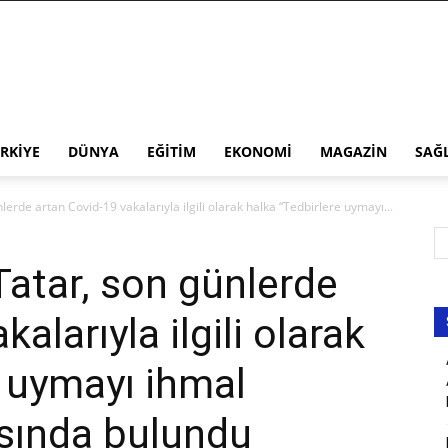
RKIYE
DÜNYA
EĞITIM
EKONOMI
MAGAZIN
SAĞ
rde artan Covid-19 vakalarıyla ilgili olarak halka “Tedbirlere uymayı...
atar, son günlerde
alarıyla ilgili olarak
e uymayı ihmal
ısında bulundu