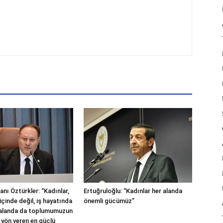
nı Öztürkler: “Kadınlar,
Ertuğruloğlu: “Kadınlar her alanda
içinde değil, iş hayatında
önemli gücümüz”
 alanda da toplumumuzun
 yön veren en güçlü