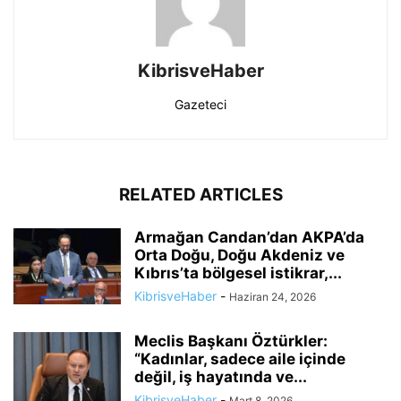
KibrisveHaber
Gazeteci
RELATED ARTICLES
Armağan Candan’dan AKPA’da
Orta Doğu, Doğu Akdeniz ve
Kıbrıs’ta bölgesel istikrar,...
KibrisveHaber
-
Haziran 24, 2026
Meclis Başkanı Öztürkler:
“Kadınlar, sadece aile içinde
değil, iş hayatında ve...
KibrisveHaber
-
Mart 8, 2026