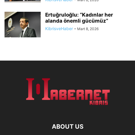
Ertuğruloğlu: “Kadınlar her
alanda önemli gücümüz”
KibrisveHaber
-
Mart 8, 2026
ABOUT US