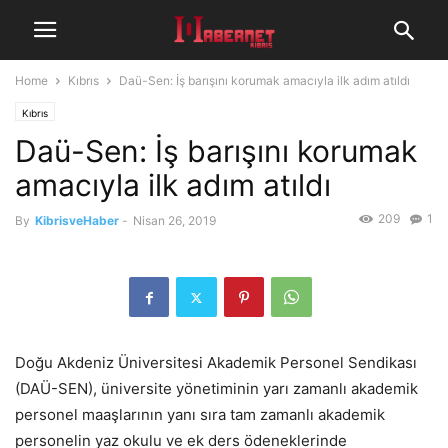
Home
Kıbrıs
Daü-Sen: İş barışını korumak amacıyla ilk adım atıldı
Kıbrıs
Daü-Sen: İş barışını korumak
amacıyla ilk adım atıldı
209
1
By
KibrisveHaber
-
Nisan 26, 2019
Doğu Akdeniz Üniversitesi Akademik Personel Sendikası
(DAÜ-SEN), üniversite yönetiminin yarı zamanlı akademik
personel maaşlarının yanı sıra tam zamanlı akademik
personelin yaz okulu ve ek ders ödeneklerinde