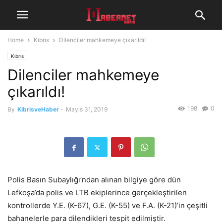
Home
Kıbrıs
Dilenciler mahkemeye çıkarıldı!
Kıbrıs
Dilenciler mahkemeye
çıkarıldı!
198
0
By
KibrisveHaber
-
Mayıs 31, 2019
Polis Basın Subaylığı’ndan alınan bilgiye göre dün
Lefkoşa’da polis ve LTB ekiplerince gerçekleştirilen
kontrollerde Y.E. (K-67), G.E. (K-55) ve F.A. (K-21)’in çeşitli
bahanelerle para dilendikleri tespit edilmiştir.