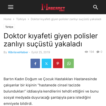
Home
Türkiye
Doktor kıyafeti giyen polisler zanlıyı suçüstü yakaladı
Türkiye
Doktor kıyafeti giyen polisler
zanlıyı suçüstü yakaladı
194
0
By
KibrisveHaber
-
Eylül 25, 2019
Bartın Kadın Doğum ve Çocuk Hastalıkları Hastanesinde
çalışanlar bir kişinin “hastanede cinsel tacizde
bulundukları” iddiasıyla kendilerini tehdit ettiğini ve bunu
sosyal medyada duyuracağı şantajıyla para istediğini
emniyete bildirdi.