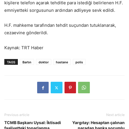
kişilere telefon açarak tehditle para istediği belirlenen H.F.
emniyetteki sorgusunun ardından adliyeye sevk edildi.
H.F. mahkeme tarafından tehdit suçundan tutuklanarak,
cezaevine gönderildi.
Kaynak: TRT Haber
TAGS
Bartın
doktor
hastane
polis
Previous article
Next article
TCMB Başkanı Uysal: İktisadi
Yargıtay: Hesaptan çalınan
faaliyetteki toparlanma
paradan banka sorumlu