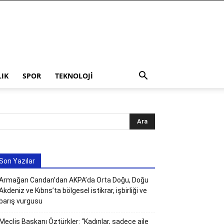
LIK
SPOR
TEKNOLOJI
Son Yazılar
Armağan Candan’dan AKPA’da Orta Doğu, Doğu
Akdeniz ve Kıbrıs’ta bölgesel istikrar, işbirliği ve
barış vurgusu
Meclis Başkanı Öztürkler: “Kadınlar, sadece aile