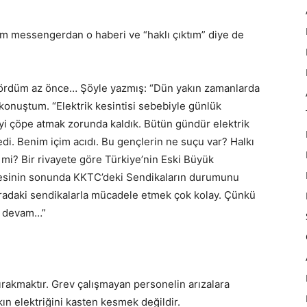
m messengerdan o haberi ve “haklı çıktım” diye de
gördüm az önce… Şöyle yazmış: “Dün yakın zamanlarda
 konuştum. “Elektrik kesintisi sebebiyle günlük
yi çöpe atmak zorunda kaldık. Bütün gündür elektrik
di. Benim içim acıdı. Bu gençlerin ne suçu var? Halkı
r mi? Bir rivayete göre Türkiye’nin Eski Büyük
üresinin sonunda KKTC’deki Sendikaların durumunu
radaki sendikalarla mücadele etmek çok kolay. Çünkü
ya devam…”
 bırakmaktır. Grev çalışmayan personelin arızalara
n elektriğini kasten kesmek değildir.