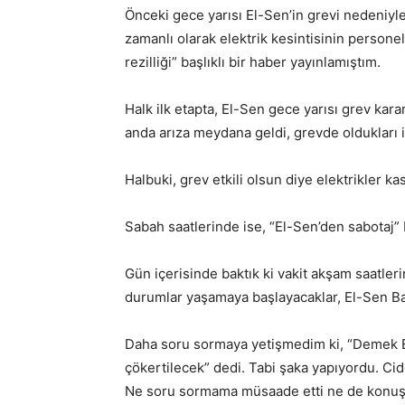
Önceki gece yarısı El-Sen’in grevi nedeniyle
zamanlı olarak elektrik kesintisinin persone
rezilliği” başlıklı bir haber yayınlamıştım.
Halk ilk etapta, El-Sen gece yarısı grev kara
anda arıza meydana geldi, grevde oldukları 
Halbuki, grev etkili olsun diye elektrikler ka
Sabah saatlerinde ise, “El-Sen’den sabotaj” b
Gün içerisinde baktık ki vakit akşam saatlerin
durumlar yaşamaya başlayacaklar, El-Sen Baş
Daha soru sormaya yetişmedim ki, “Demek El
çökertilecek” dedi. Tabi şaka yapıyordu. Cidd
Ne soru sormama müsaade etti ne de konu