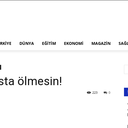
RKIYE
DÜNYA
EĞITIM
EKONOMI
MAGAZIN
SAĞ
sta ölmesin!
223
0