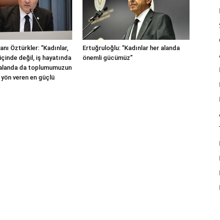
nı Öztürkler: “Kadınlar,
Ertuğruloğlu: “Kadınlar her alanda
içinde değil, iş hayatında
önemli gücümüz”
 alanda da toplumumuzun
 yön veren en güçlü