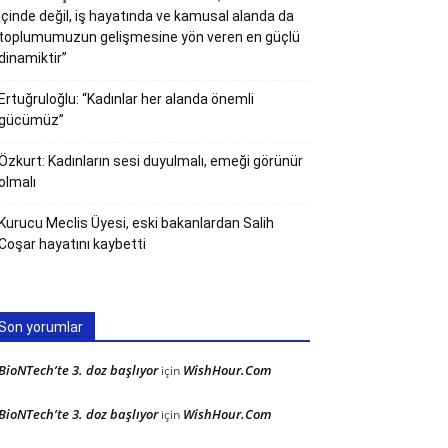
içinde değil, iş hayatında ve kamusal alanda da
toplumumuzun gelişmesine yön veren en güçlü
dinamiktir”
Ertuğruloğlu: “Kadınlar her alanda önemli
gücümüz”
Özkurt: Kadınların sesi duyulmalı, emeği görünür
olmalı
Kurucu Meclis Üyesi, eski bakanlardan Salih
Coşar hayatını kaybetti
Son yorumlar
BioNTech’te 3. doz başlıyor
WishHour.Com
için
BioNTech’te 3. doz başlıyor
WishHour.Com
için