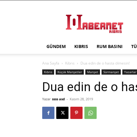
Haber
Net
Kıbrıs
GÜNDEM
KIBRIS
RUM BASINI
TÜ
Ana Sayfa
Kıbrıs
Dua edin de o hasta ölmesin!
Kıbrıs
Küçük Manşetler
Manşet
Sürmanşet
Yazarlar
Dua edin de o ha
Yazar
ssss asd
-
Kasım 28, 2019