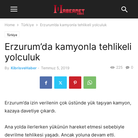
Home
Türkiye
Erzurum’da kamyonla tehlikeli yolculuk
Türkiye
Erzurum’da kamyonla tehlikeli
yolculuk
225
0
By
KibrisveHaber
-
Temmuz 5, 2019
Erzurum’da izin verilenin çok üstünde yük taşıyan kamyon,
kazaya davetiye çıkardı.
Ana yolda ilerlerken yükünün hareket etmesi sebebiyle
devrilme tehlikesi yaşadı. Ancak yoluna devam etti.