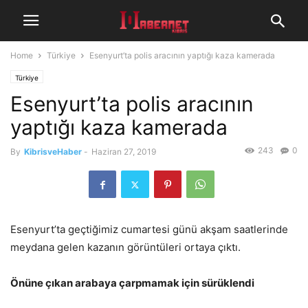
Home
Türkiye
Esenyurt’ta polis aracının yaptığı kaza kamerada
Türkiye
Esenyurt’ta polis aracının
yaptığı kaza kamerada
243
0
By
KibrisveHaber
-
Haziran 27, 2019
Esenyurt’ta geçtiğimiz cumartesi günü akşam saatlerinde
meydana gelen kazanın görüntüleri ortaya çıktı.
Önüne çıkan arabaya çarpmamak için sürüklendi