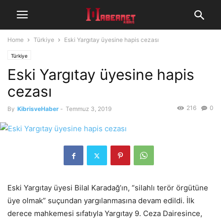
Home
Türkiye
Eski Yargıtay üyesine hapis cezası
Türkiye
Eski Yargıtay üyesine hapis
cezası
216
0
By
KibrisveHaber
-
Temmuz 3, 2019
Eski Yargıtay üyesi Bilal Karadağ’ın, “silahlı terör örgütüne
üye olmak” suçundan yargılanmasına devam edildi. İlk
derece mahkemesi sıfatıyla Yargıtay 9. Ceza Dairesince,