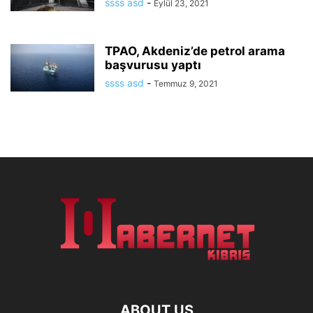
ssss asd
-
Eylül 23, 2021
TPAO, Akdeniz’de petrol arama
başvurusu yaptı
ssss asd
-
Temmuz 9, 2021
ABOUT US