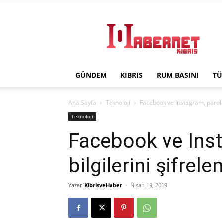
Haber
Net
Kıbrıs
GÜNDEM
KIBRIS
RUM BASINI
TÜ
Ana Sayfa
Teknoloji
Facebook ve Instagram, parola
Teknoloji
Facebook ve Inst
bilgilerini şifre
Yazar
KibrisveHaber
-
Nisan 19, 2019