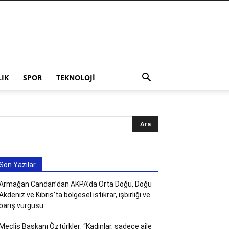
LIK
SPOR
TEKNOLOJI
Son Yazılar
Armağan Candan’dan AKPA’da Orta Doğu, Doğu
Akdeniz ve Kıbrıs’ta bölgesel istikrar, işbirliği ve
barış vurgusu
Meclis Başkanı Öztürkler: “Kadınlar, sadece aile