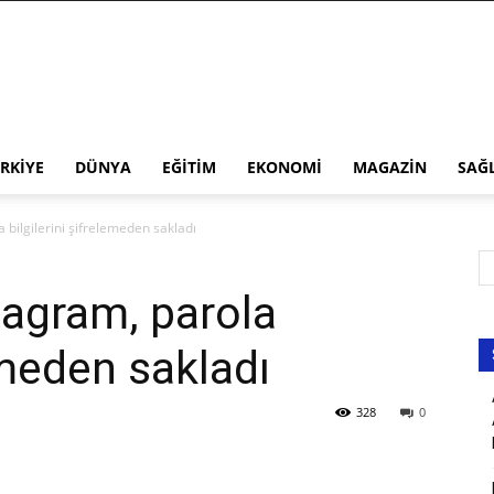
RKIYE
DÜNYA
EĞITIM
EKONOMI
MAGAZIN
SAĞ
 bilgilerini şifrelemeden sakladı
agram, parola
lemeden sakladı
328
0