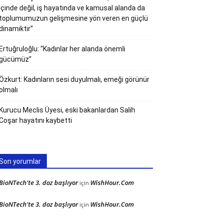
içinde değil, iş hayatında ve kamusal alanda da
toplumumuzun gelişmesine yön veren en güçlü
dinamiktir”
Ertuğruloğlu: “Kadınlar her alanda önemli
gücümüz”
Özkurt: Kadınların sesi duyulmalı, emeği görünür
olmalı
Kurucu Meclis Üyesi, eski bakanlardan Salih
Coşar hayatını kaybetti
Son yorumlar
BioNTech’te 3. doz başlıyor
WishHour.Com
için
BioNTech’te 3. doz başlıyor
WishHour.Com
için