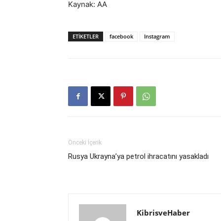
Kaynak: AA
ETIKETLER
facebook
Instagram
Önceki İçerik
Rusya Ukrayna’ya petrol ihracatını yasakladı
KibrisveHaber