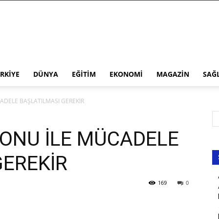
RKIYE
DÜNYA
EĞITIM
EKONOMI
MAGAZIN
SAĞ
ADELE BAŞLATILMASI GEREKİR
ONU İLE MÜCADELE
GEREKİR
169
0