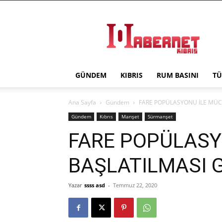
Haber
Net
Kıbrıs
GÜNDEM
KIBRIS
RUM BASINI
TÜ
Ana Sayfa
Gündem
FARE POPÜLASYONU İLE MÜC
Gündem
Kıbrıs
Manşet
Sürmanşet
FARE POPÜLASY
BAŞLATILMASI 
Yazar
ssss asd
-
Temmuz 22, 2020