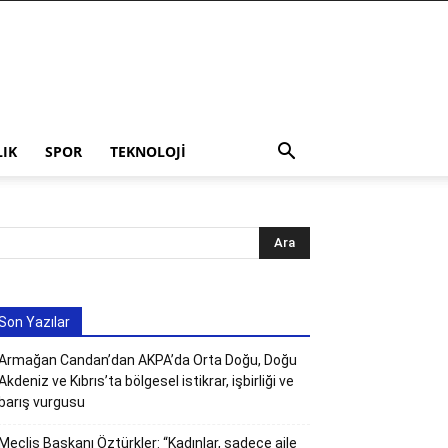
LIK
SPOR
TEKNOLOJI
Son Yazılar
Armağan Candan’dan AKPA’da Orta Doğu, Doğu
Akdeniz ve Kıbrıs’ta bölgesel istikrar, işbirliği ve
barış vurgusu
Meclis Başkanı Öztürkler: “Kadınlar, sadece aile