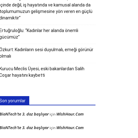
içinde değil, iş hayatında ve kamusal alanda da
toplumumuzun gelişmesine yön veren en güçlü
dinamiktir”
Ertuğruloğlu: “Kadınlar her alanda önemli
gücümüz”
Özkurt: Kadınların sesi duyulmalı, emeği görünür
olmalı
Kurucu Meclis Üyesi, eski bakanlardan Salih
Coşar hayatını kaybetti
Son yorumlar
BioNTech’te 3. doz başlıyor
WishHour.Com
için
BioNTech’te 3. doz başlıyor
WishHour.Com
için