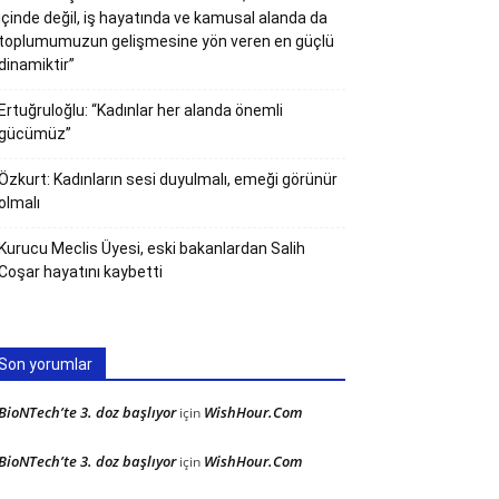
içinde değil, iş hayatında ve kamusal alanda da
toplumumuzun gelişmesine yön veren en güçlü
dinamiktir”
Ertuğruloğlu: “Kadınlar her alanda önemli
gücümüz”
Özkurt: Kadınların sesi duyulmalı, emeği görünür
olmalı
Kurucu Meclis Üyesi, eski bakanlardan Salih
Coşar hayatını kaybetti
Son yorumlar
BioNTech’te 3. doz başlıyor
WishHour.Com
için
BioNTech’te 3. doz başlıyor
WishHour.Com
için