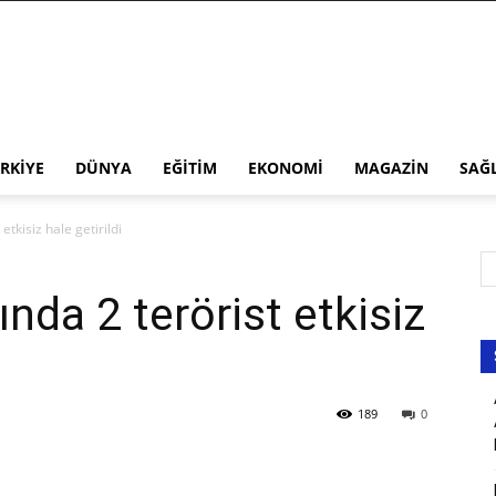
RKIYE
DÜNYA
EĞITIM
EKONOMI
MAGAZIN
SAĞ
etkisiz hale getirildi
ında 2 terörist etkisiz
189
0