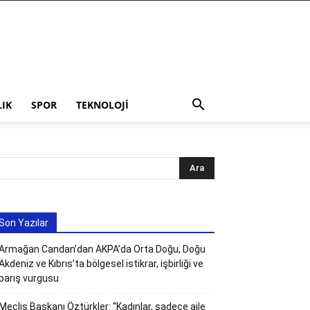
LIK
SPOR
TEKNOLOJI
Son Yazılar
Armağan Candan’dan AKPA’da Orta Doğu, Doğu
Akdeniz ve Kıbrıs’ta bölgesel istikrar, işbirliği ve
barış vurgusu
Meclis Başkanı Öztürkler: “Kadınlar, sadece aile