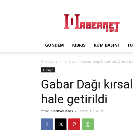
Haber
Net
Kıbrıs
GÜNDEM
KIBRIS
RUM BASINI
TÜ
Ana Sayfa
Türkiye
Gabar Dağı kırsalında 2 terörist 
Türkiye
Gabar Dağı kırsal
hale getirildi
Yazar
KibrisveHaber
-
Temmuz 7, 2019