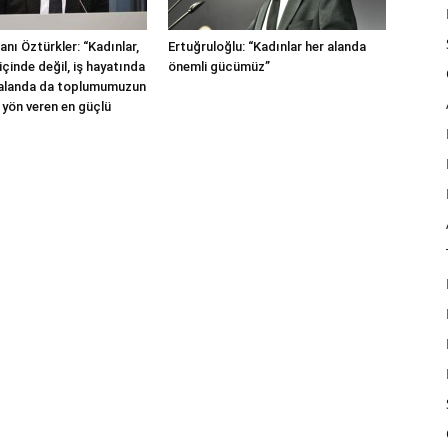
nı Öztürkler: “Kadınlar,
Ertuğruloğlu: “Kadınlar her alanda
içinde değil, iş hayatında
önemli gücümüz”
 alanda da toplumumuzun
 yön veren en güçlü