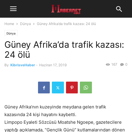
Home
Dünya
Güney Afrika’da trafik kazası: 24 ölü
Dünya
Güney Afrika’da trafik kazası:
24 ölü
167
0
By
KibrisveHaber
-
Haziran 17, 2019
Güney Afrika’nın kuzeyinde meydana gelen trafik
kazasında 24 kişi hayatını kaybetti.
Limpopo Eyaleti Sözcüsü Moatshe Ngoepe, gazetecilere
yaptığı açıklamada, “Gençlik Günü” kutlamalarından dönen