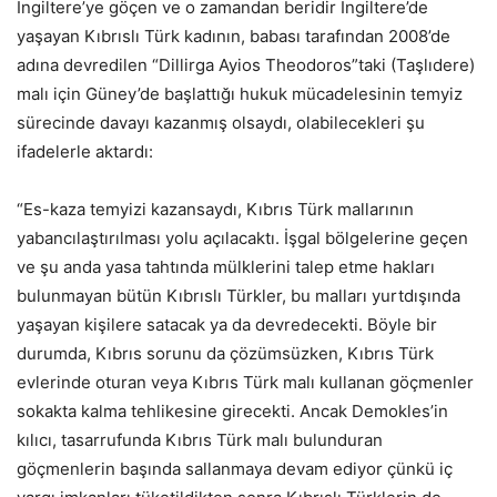
İngiltere’ye göçen ve o zamandan beridir İngiltere’de
yaşayan Kıbrıslı Türk kadının, babası tarafından 2008’de
adına devredilen “Dillirga Ayios Theodoros”taki (Taşlıdere)
malı için Güney’de başlattığı hukuk mücadelesinin temyiz
sürecinde davayı kazanmış olsaydı, olabilecekleri şu
ifadelerle aktardı:
“Es-kaza temyizi kazansaydı, Kıbrıs Türk mallarının
yabancılaştırılması yolu açılacaktı. İşgal bölgelerine geçen
ve şu anda yasa tahtında mülklerini talep etme hakları
bulunmayan bütün Kıbrıslı Türkler, bu malları yurtdışında
yaşayan kişilere satacak ya da devredecekti. Böyle bir
durumda, Kıbrıs sorunu da çözümsüzken, Kıbrıs Türk
evlerinde oturan veya Kıbrıs Türk malı kullanan göçmenler
sokakta kalma tehlikesine girecekti. Ancak Demokles’in
kılıcı, tasarrufunda Kıbrıs Türk malı bulunduran
göçmenlerin başında sallanmaya devam ediyor çünkü iç