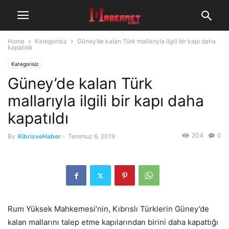
Home
Kategorisiz
Güney’de kalan Türk mallarıyla ilgili bir kapı daha
kapatıldı
Kategorisiz
Güney’de kalan Türk
mallarıyla ilgili bir kapı daha
kapatıldı
204
0
By
KibrisveHaber
-
Temmuz 6, 2019
Rum Yüksek Mahkemesi’nin, Kıbrıslı Türklerin Güney’de
kalan mallarını talep etme kapılarından birini daha kapattığı