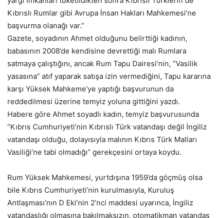
yargı imkanları tüketildikten sonra Kıbrıslı Türklerin de
Kıbrıslı Rumlar gibi Avrupa İnsan Hakları Mahkemesi’ne
başvurma olanağı var.”
Gazete, soyadının Ahmet olduğunu belirttiği kadının,
babasının 2008’de kendisine devrettiği malı Rumlara
satmaya çalıştığını, ancak Rum Tapu Dairesi’nin, “Vasilik
yasasına” atıf yaparak satışa izin vermediğini, Tapu kararına
karşı Yüksek Mahkeme’ye yaptığı başvurunun da
reddedilmesi üzerine temyiz yoluna gittiğini yazdı.
Habere göre Ahmet soyadlı kadın, temyiz başvurusunda
“Kıbrıs Cumhuriyeti’nin Kıbrıslı Türk vatandaşı değil İngiliz
vatandaşı olduğu, dolayısıyla malının Kıbrıs Türk Malları
Vasiliği’ne tabi olmadığı” gerekçesini ortaya koydu.
Rum Yüksek Mahkemesi, yurtdışına 1959’da göçmüş olsa
bile Kıbrıs Cumhuriyeti’nin kurulmasıyla, Kuruluş
Antlaşması’nın D Eki’nin 2’nci maddesi uyarınca, İngiliz
vatandaşlığı olmasına bakılmaksızın, otomatikman vatandaş