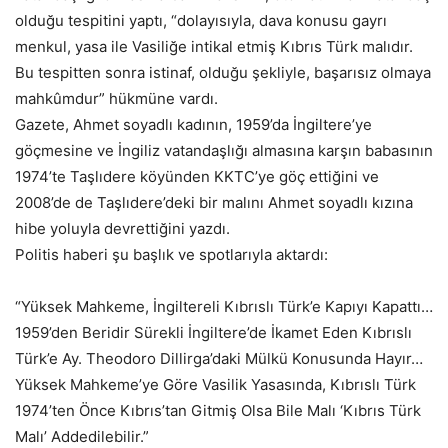
olduğu tespitini yaptı, “dolayısıyla, dava konusu gayrı
menkul, yasa ile Vasiliğe intikal etmiş Kıbrıs Türk malıdır.
Bu tespitten sonra istinaf, olduğu şekliyle, başarısız olmaya
mahkûmdur” hükmüne vardı.
Gazete, Ahmet soyadlı kadının, 1959’da İngiltere’ye
göçmesine ve İngiliz vatandaşlığı almasına karşın babasının
1974’te Taşlıdere köyünden KKTC’ye göç ettiğini ve
2008’de de Taşlıdere’deki bir malını Ahmet soyadlı kızına
hibe yoluyla devrettiğini yazdı.
Politis haberi şu başlık ve spotlarıyla aktardı:
“Yüksek Mahkeme, İngiltereli Kıbrıslı Türk’e Kapıyı Kapattı…
1959’den Beridir Sürekli İngiltere’de İkamet Eden Kıbrıslı
Türk’e Ay. Theodoro Dillirga’daki Mülkü Konusunda Hayır…
Yüksek Mahkeme’ye Göre Vasilik Yasasında, Kıbrıslı Türk
1974’ten Önce Kıbrıs’tan Gitmiş Olsa Bile Malı ‘Kıbrıs Türk
Malı’ Addedilebilir.”