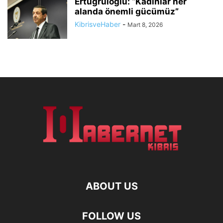
Ertuğruloğlu: “Kadınlar her
alanda önemli gücümüz”
KibrisveHaber
-
Mart 8, 2026
ABOUT US
FOLLOW US