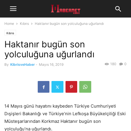
Home
Kıbrıs
Haktanır bugün son yolculuğuna uğurlandı
Kıbrıs
Haktanır bugün son
yolculuğuna uğurlandı
180
0
By
KibrisveHaber
-
Mayıs 16, 2019
14 Mayıs günü hayatını kaybeden Türkiye Cumhuriyeti
Dışişleri Bakanlığı ve Türkiye’nin Lefkoşa Büyükelçiliği Eski
Müsteşarlarından Korkmaz Haktanır bugün son
yolculuğu’na uğurlandı.