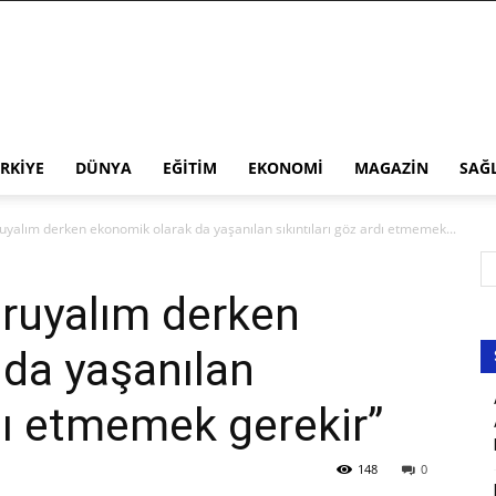
RKIYE
DÜNYA
EĞITIM
EKONOMI
MAGAZIN
SAĞ
ruyalım derken ekonomik olarak da yaşanılan sıkıntıları göz ardı etmemek...
oruyalım derken
da yaşanılan
rdı etmemek gerekir”
148
0