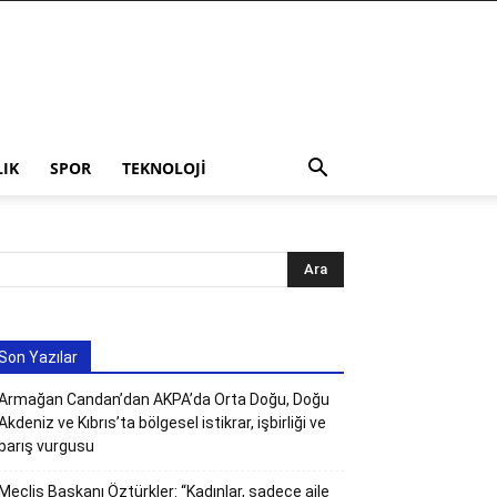
LIK
SPOR
TEKNOLOJI
Son Yazılar
Armağan Candan’dan AKPA’da Orta Doğu, Doğu
Akdeniz ve Kıbrıs’ta bölgesel istikrar, işbirliği ve
barış vurgusu
Meclis Başkanı Öztürkler: “Kadınlar, sadece aile