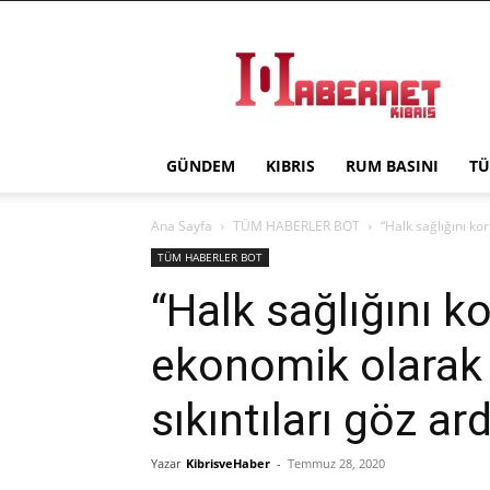
Haber
Net
Kıbrıs
GÜNDEM
KIBRIS
RUM BASINI
TÜ
Ana Sayfa
TÜM HABERLER BOT
“Halk sağlığını ko
TÜM HABERLER BOT
“Halk sağlığını k
ekonomik olarak 
sıkıntıları göz a
Yazar
KibrisveHaber
-
Temmuz 28, 2020