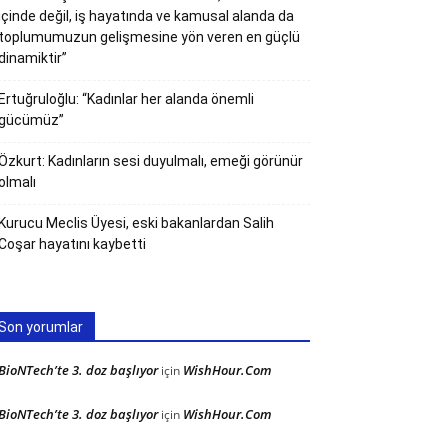
içinde değil, iş hayatında ve kamusal alanda da
toplumumuzun gelişmesine yön veren en güçlü
dinamiktir”
Ertuğruloğlu: “Kadınlar her alanda önemli
gücümüz”
Özkurt: Kadınların sesi duyulmalı, emeği görünür
olmalı
Kurucu Meclis Üyesi, eski bakanlardan Salih
Coşar hayatını kaybetti
Son yorumlar
BioNTech’te 3. doz başlıyor
WishHour.Com
için
BioNTech’te 3. doz başlıyor
WishHour.Com
için