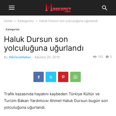
Home
Kategorisiz
Haluk Dursun son yolculuğuna uğurlandı
Kategorisiz
Haluk Dursun son
yolculuğuna uğurlandı
162
0
By
KibrisveHaber
-
Ağustos 20, 2019
Trafik kazasında hayatını kaybeden Türkiye Kültür ve
Turizm Bakan Yardımcısı Ahmet Haluk Dursun bugün son
yolculuğuna uğurlandı.