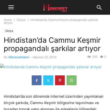
Home
Dünya
Hindistan’da Cammu Keşmir propagandalı şarkılar
artıyor
Dünya
Hindistan’da Cammu Keşmir
propagandalı şarkılar artıyor
240
0
By
KibrisveHaber
-
Ağustos 22, 2019
Hindistan’da son dönemde internet üzerinden yayımlanan
birçok şarkıda, Cammu Keşmir bölgesine taşınılması ve
buradan toprak satın alınması ile erkeklerin bölgedeki