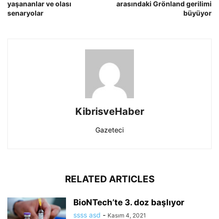
yaşananlar ve olası
arasındaki Grönland gerilimi
senaryolar
büyüyor
KibrisveHaber
Gazeteci
RELATED ARTICLES
BioNTech’te 3. doz başlıyor
ssss asd
-
Kasım 4, 2021