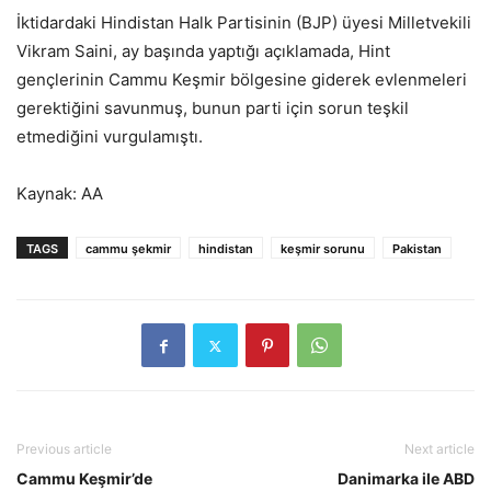
İktidardaki Hindistan Halk Partisinin (BJP) üyesi Milletvekili
Vikram Saini, ay başında yaptığı açıklamada, Hint
gençlerinin Cammu Keşmir bölgesine giderek evlenmeleri
gerektiğini savunmuş, bunun parti için sorun teşkil
etmediğini vurgulamıştı.
Kaynak: AA
TAGS
cammu şekmir
hindistan
keşmir sorunu
Pakistan
Previous article
Next article
Cammu Keşmir’de
Danimarka ile ABD