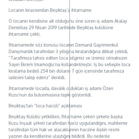
Locanın kiracısından Beşiktaş’a ihtarname
O locanın kendisine ait olduğunu öne süren iş adamı Atalay
Demirbaş 29 Nisan 2019 tarihinde Beşiktaş kulübüne
ihtarname çekti.
İhtarnamede söz konusu locanın Demand Gayrimenkul
Danışmanlık tarafından 3 yıllığına kiralandığına dikkat çekildi,
“Tarafımıza tahsis edilen loca bilgimiz ve iznimiz olmaksızın
Sayın Ekrem İmamoğlu’na kullandırılmıştır. İş bu sebeple loca
kiralama bedeli 254 bin doların 7 gün içerisinde tarafımıza
iadesini talep ederiz” denildi.
İhtarnamede locada, davalık oldukları iş adamı Özen
Kuzu’nun da bulunmasına tepki gösterildi.
Beşiktaş’tan “loca hacizli” açıklaması
Beşiktaş Kulübü yetkilileri, İhtarname çeken şirkete başka
Kuzu İnşaat şirketi tarafından haciz uygulandığını, mahkeme
tarafından tüm hak ve alacaklarının haczine ilişkin resmi
yazının da kendilerine ulaştığını bildirdi. Bu nedenle