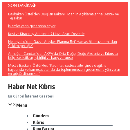
İçeriğe
SON DAKİKA
atla
Başbakan Üstel’den Dışişleri Bakanı Fidan’ın Açıklamalarına Destek ve
Teşekkür
İşlemler yarın gece sona eriyor
Kosi ve Kiracıköy Arasında 7 Hava Aracı Devrede
Netanyahu’dan Gazze Ateşkes Planına Ret“Hamas Silahsızlanmadan
Çekilmeyeceğiz”
Armağan Candan’dan AKPA’da Orta Doğu, Doğu Akdeniz ve Kıbrıs’ta
bölgesel istikrar, işbirliği ve barış vurgusu
Meclis Başkanı Öztürkler: “Kadınlar, sadece aile içinde değil, iş
hayatında ve kamusal alanda da toplumumuzun gelişmesine yön veren
en güçlü dinamiktir”
Haber Net Kıbrıs
En Güncel İnternet Gazetesi
Menu
Gündem
Kıbrıs
Rum Basını