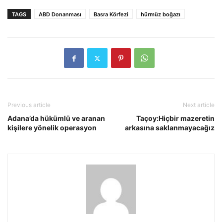
TAGS
ABD Donanması
Basra Körfezi
hürmüz boğazı
Previous article
Next article
Adana’da hükümlü ve aranan
Taçoy:Hiçbir mazeretin
kişilere yönelik operasyon
arkasına saklanmayacağız