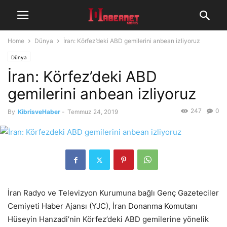
Home
Dünya
İran: Körfez’deki ABD gemilerini anbean izliyoruz
Dünya
İran: Körfez’deki ABD
gemilerini anbean izliyoruz
247
0
By
KibrisveHaber
-
Temmuz 24, 2019
İran Radyo ve Televizyon Kurumuna bağlı Genç Gazeteciler
Cemiyeti Haber Ajansı (YJC), İran Donanma Komutanı
Hüseyin Hanzadi’nin Körfez’deki ABD gemilerine yönelik