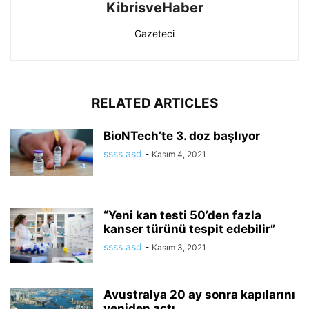
KibrisveHaber
Gazeteci
RELATED ARTICLES
BioNTech’te 3. doz başlıyor
ssss asd
-
Kasım 4, 2021
“Yeni kan testi 50’den fazla
kanser türünü tespit edebilir”
ssss asd
-
Kasım 3, 2021
Avustralya 20 ay sonra kapılarını
yeniden açtı