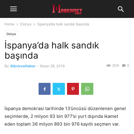
Home
Dünya
İspanya’da halk sandık başında
Dünya
İspanya’da halk sandık
başında
204
0
By
KibrisveHaber
-
Nisan 28, 2019
İspanya demokrasi tarihinde 13’üncüsü düzenlenen genel
seçimlerde, 2 milyon 93 bin 977’si yurt dışında ikamet
eden toplam 36 milyon 893 bin 976 kayıtlı seçmen var.