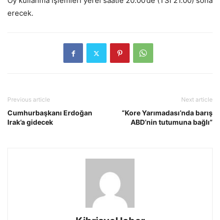
Oy kullanma işlemleri yerel saatle 20.00’de (TSİ 21.00) sona
erecek.
Previous article
Next article
Cumhurbaşkanı Erdoğan
“Kore Yarımadası’nda barış
Irak’a gidecek
ABD’nin tutumuna bağlı”