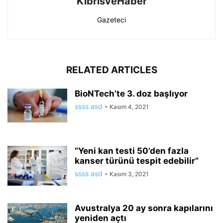
KibrisveHaber
Gazeteci
RELATED ARTICLES
BioNTech’te 3. doz başlıyor
ssss asd
-
Kasım 4, 2021
“Yeni kan testi 50’den fazla
kanser türünü tespit edebilir”
ssss asd
-
Kasım 3, 2021
Avustralya 20 ay sonra kapılarını
yeniden açtı