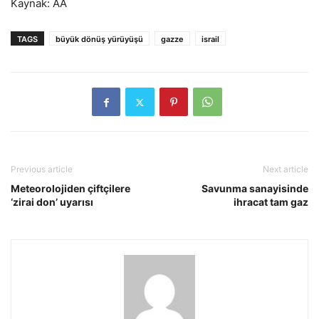
Kaynak: AA
TAGS
büyük dönüş yürüyüşü
gazze
israil
Previous article
Next article
Meteorolojiden çiftçilere
Savunma sanayisinde
‘zirai don’ uyarısı
ihracat tam gaz