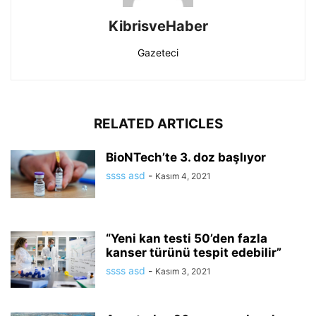
KibrisveHaber
Gazeteci
RELATED ARTICLES
BioNTech’te 3. doz başlıyor
ssss asd
-
Kasım 4, 2021
“Yeni kan testi 50’den fazla
kanser türünü tespit edebilir”
ssss asd
-
Kasım 3, 2021