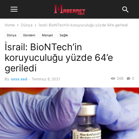
Home
Dünya
İsrail: BioNTech’in koruyuculuğu yüzde 64’e geriledi
Dünya
Gündem
Manşet
Sağlık
İsrail: BioNTech’in
koruyuculuğu yüzde 64’e
geriledi
366
0
By
ssss asd
-
Temmuz 8, 2021