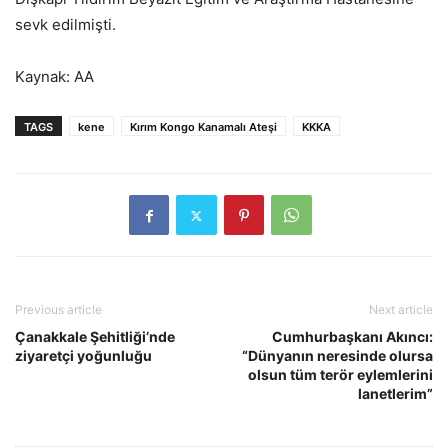
sevk edilmişti.
Kaynak: AA
TAGS
kene
Kırım Kongo Kanamalı Ateşi
KKKA
Previous article
Next article
Çanakkale Şehitliği’nde
Cumhurbaşkanı Akıncı:
ziyaretçi yoğunluğu
“Dünyanın neresinde olursa
olsun tüm terör eylemlerini
lanetlerim”