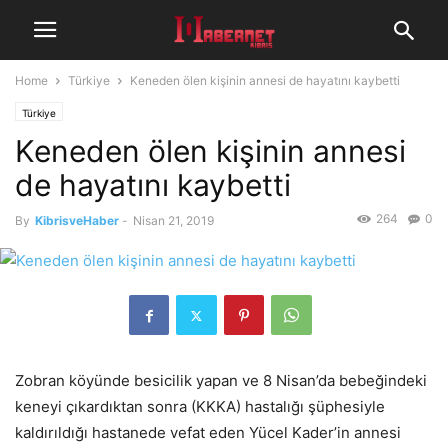
Home
Türkiye
Keneden ölen kişinin annesi de hayatını kaybetti
Türkiye
Keneden ölen kişinin annesi
de hayatını kaybetti
264
0
By
KibrisveHaber
-
Nisan 21, 2019
Zobran köyünde besicilik yapan ve 8 Nisan’da bebeğindeki
keneyi çıkardıktan sonra (KKKA) hastalığı şüphesiyle
kaldırıldığı hastanede vefat eden Yücel Kader’in annesi