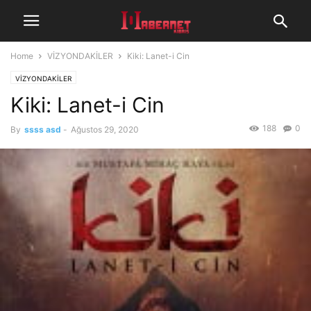
Home
VİZYONDAKİLER
Kiki: Lanet-i Cin
VİZYONDAKİLER
Kiki: Lanet-i Cin
188
0
By
ssss asd
-
Ağustos 29, 2020