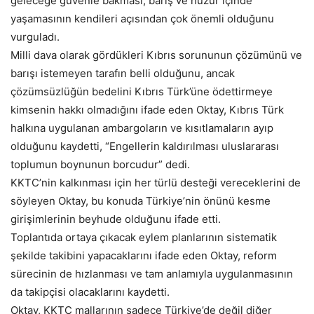
geleceğe güvenle bakması, barış ve huzur içinde
yaşamasının kendileri açısından çok önemli olduğunu
vurguladı.
Milli dava olarak gördükleri Kıbrıs sorununun çözümünü ve
barışı istemeyen tarafın belli olduğunu, ancak
çözümsüzlüğün bedelini Kıbrıs Türk’üne ödettirmeye
kimsenin hakkı olmadığını ifade eden Oktay, Kıbrıs Türk
halkına uygulanan ambargoların ve kısıtlamaların ayıp
olduğunu kaydetti, “Engellerin kaldırılması uluslararası
toplumun boynunun borcudur” dedi.
KKTC’nin kalkınması için her türlü desteği vereceklerini de
söyleyen Oktay, bu konuda Türkiye’nin önünü kesme
girişimlerinin beyhude olduğunu ifade etti.
Toplantıda ortaya çıkacak eylem planlarının sistematik
şekilde takibini yapacaklarını ifade eden Oktay, reform
sürecinin de hızlanması ve tam anlamıyla uygulanmasının
da takipçisi olacaklarını kaydetti.
Oktay, KKTC mallarının sadece Türkiye’de değil diğer