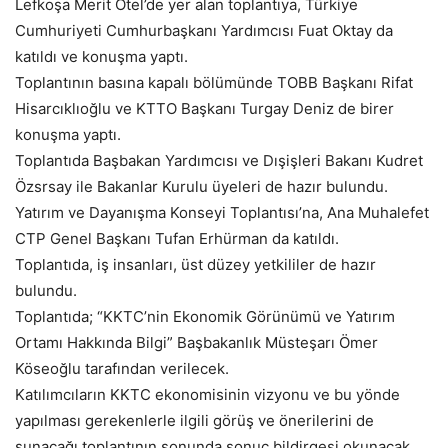
Lefkoşa Merit Otel’de yer alan toplantıya, Türkiye
Cumhuriyeti Cumhurbaşkanı Yardımcısı Fuat Oktay da
katıldı ve konuşma yaptı.
Toplantının basına kapalı bölümünde TOBB Başkanı Rifat
Hisarcıklıoğlu ve KTTO Başkanı Turgay Deniz de birer
konuşma yaptı.
Toplantıda Başbakan Yardımcısı ve Dışişleri Bakanı Kudret
Özsrsay ile Bakanlar Kurulu üyeleri de hazır bulundu.
Yatırım ve Dayanışma Konseyi Toplantısı’na, Ana Muhalefet
CTP Genel Başkanı Tufan Erhürman da katıldı.
Toplantıda, iş insanları, üst düzey yetkililer de hazır
bulundu.
Toplantıda; “KKTC’nin Ekonomik Görünümü ve Yatırım
Ortamı Hakkında Bilgi” Başbakanlık Müsteşarı Ömer
Köseoğlu tarafından verilecek.
Katılımcıların KKTC ekonomisinin vizyonu ve bu yönde
yapılması gerekenlerle ilgili görüş ve önerilerini de
sunacağı toplantının sonunda sonuç bildirgesi okunacak.